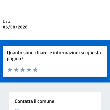
Data:
06/08/2026
Quanto sono chiare le informazioni su questa
pagina?
Valuta da 1 a 5 stelle la pagina
Valuta 1 stelle su 5
Valuta 2 stelle su 5
Valuta 3 stelle su 5
Valuta 4 stelle su 5
Valuta 5 stelle su 5
Contatta il comune