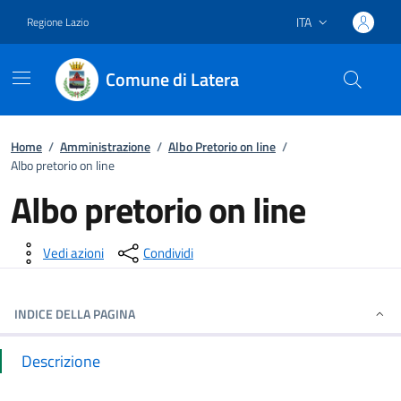
ITA
Regione Lazio
Lingua attiva:
Comune di Latera
Vai ai contenuti
Vai al footer
Home
/
Amministrazione
/
Albo Pretorio on line
/
Albo pretorio on line
Albo pretorio on line
Dettagli della notizia
Vedi azioni
Condividi
INDICE DELLA PAGINA
Descrizione