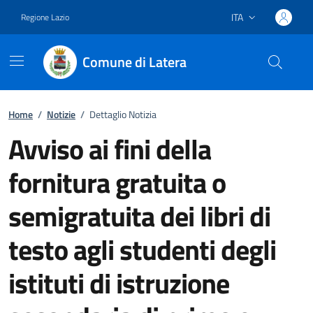
ITA
Regione Lazio
Lingua attiva:
Comune di Latera
Vai ai contenuti
Vai al footer
Home
/
Notizie
/
Dettaglio Notizia
Avviso ai fini della
fornitura gratuita o
semigratuita dei libri di
testo agli studenti degli
istituti di istruzione