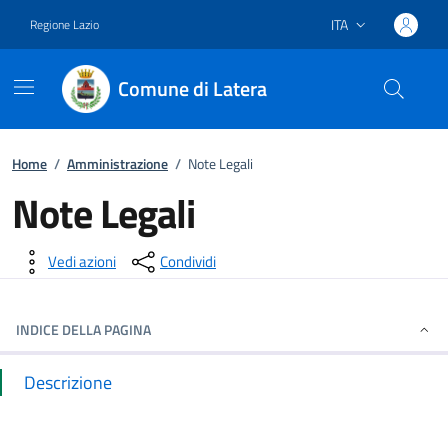
ITA
Regione Lazio
Lingua attiva:
Comune di Latera
Vai ai contenuti
Vai al footer
Home
/
Amministrazione
/
Note Legali
Note Legali
Dettagli della notizia
Vedi azioni
Condividi
INDICE DELLA PAGINA
Descrizione