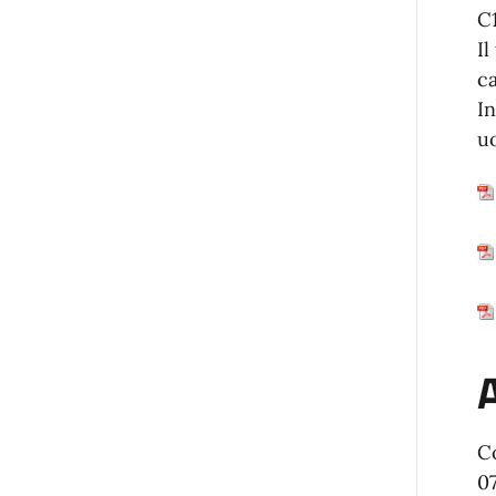
C1
Il
ca
In
uo
A
C
0