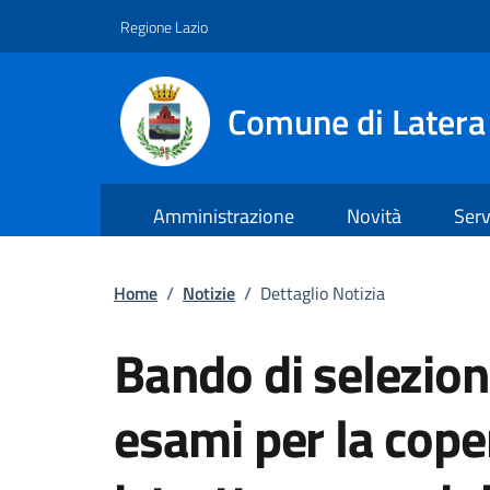
Regione Lazio
Comune di Latera
Amministrazione
Novità
Serv
Vai ai contenuti
Vai al footer
Home
/
Notizie
/
Dettaglio Notizia
Bando di selezion
esami per la cope