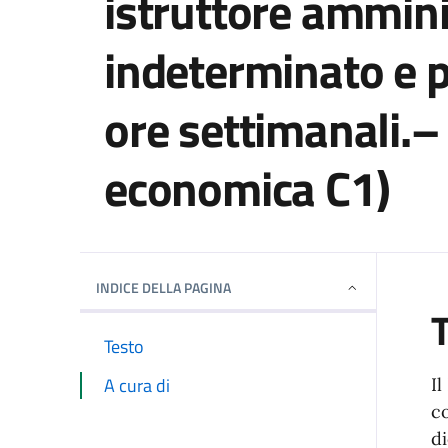
istruttore ammin
indeterminato e p
ore settimanali.– 
economica C1)
Dettagli della notizi
INDICE DELLA PAGINA
Testo
A cura di
Il
c
di