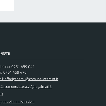
NTATTI
lefono: 0761 459 041
ax: 0761 459 476
il: affarigenerali@comune.latera.vt.it
C: comune.latera.vt@legalmail.it
AQ
gnalazione disservizio