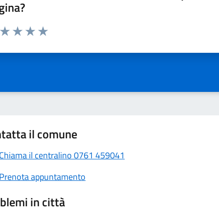
gina?
a da 1 a 5 stelle la pagina
Valuta 1 stelle su 5
Valuta 2 stelle su 5
Valuta 3 stelle su 5
Valuta 4 stelle su 5
Valuta 5 stelle su 5
tatta il comune
Chiama il centralino 0761 459041
Prenota appuntamento
blemi in città