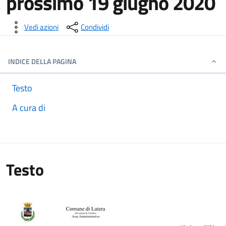
prossimo 19 giugno 2020
Dettagli della notizia
Vedi azioni
Condividi
INDICE DELLA PAGINA
Testo
A cura di
Testo