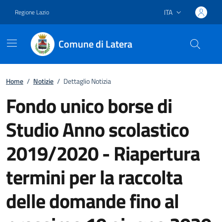
ITA
Regione Lazio
Lingua attiva:
Comune di Latera
Vai ai contenuti
Vai al footer
Home
/
Notizie
/
Dettaglio Notizia
Fondo unico borse di
Studio Anno scolastico
2019/2020 - Riapertura
termini per la raccolta
delle domande fino al