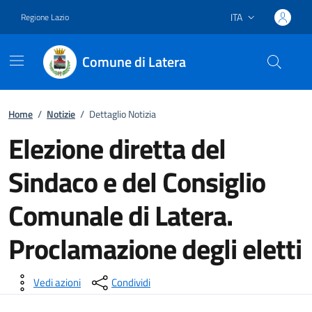
ITA
Regione Lazio
Lingua attiva:
Comune di Latera
Vai ai contenuti
Vai al footer
Home
/
Notizie
/
Dettaglio Notizia
Elezione diretta del
Sindaco e del Consiglio
Comunale di Latera.
Proclamazione degli eletti
Dettagli della notizia
Vedi azioni
Condividi