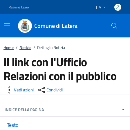
ITA
Regione Lazio
Lingua attiva:
Comune di Latera
Vai ai contenuti
Vai al footer
Home
/
Notizie
/
Dettaglio Notizia
Il link con l'Ufficio
Relazioni con il pubblico
Dettagli della notizia
Vedi azioni
Condividi
INDICE DELLA PAGINA
Testo