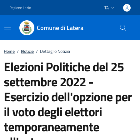
ITA
Regione Lazio
Lingua attiva:
Comune di Latera
Vai ai contenuti
Vai al footer
Home
/
Notizie
/
Dettaglio Notizia
Elezioni Politiche del 25
settembre 2022 -
Esercizio dell'opzione per
il voto degli elettori
temporaneamente