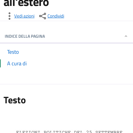
all'estero
Dettagli della notizia
Vedi azioni
Condividi
INDICE DELLA PAGINA
Testo
A cura di
Testo