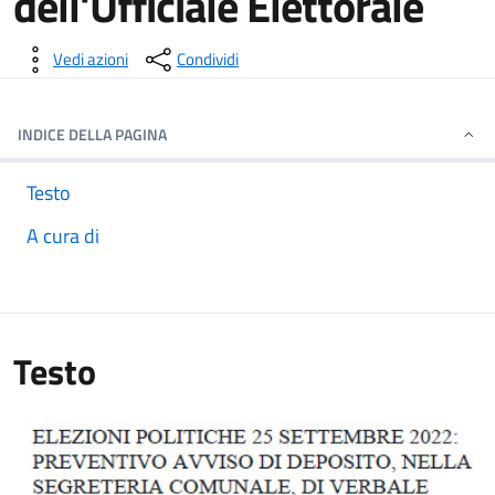
dell'Ufficiale Elettorale
Dettagli della notizia
Vedi azioni
Condividi
INDICE DELLA PAGINA
Testo
A cura di
Testo