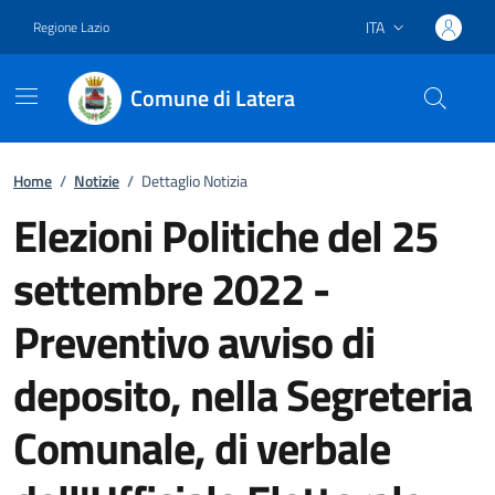
ITA
Regione Lazio
Lingua attiva:
Comune di Latera
Vai ai contenuti
Vai al footer
Home
/
Notizie
/
Dettaglio Notizia
Elezioni Politiche del 25
settembre 2022 -
Preventivo avviso di
deposito, nella Segreteria
Comunale, di verbale