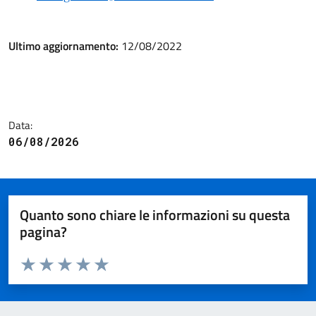
Ultimo aggiornamento:
12/08/2022
Data:
06/08/2026
Quanto sono chiare le informazioni su questa
pagina?
Valuta da 1 a 5 stelle la pagina
Valuta 1 stelle su 5
Valuta 2 stelle su 5
Valuta 3 stelle su 5
Valuta 4 stelle su 5
Valuta 5 stelle su 5