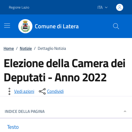
ITA
Regione Lazio
Lingua attiva:
Comune di Latera
Vai ai contenuti
Vai al footer
Home
/
Notizie
/
Dettaglio Notizia
Elezione della Camera dei
Deputati - Anno 2022
Dettagli della notizia
Vedi azioni
Condividi
INDICE DELLA PAGINA
Testo