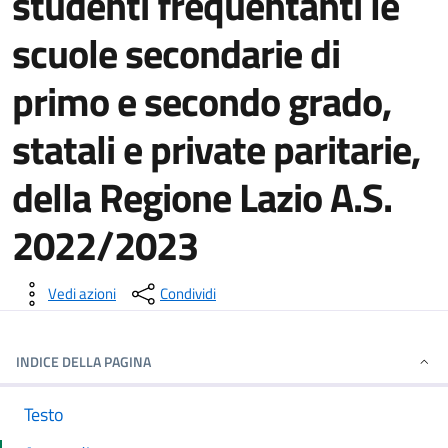
studenti frequentanti le
scuole secondarie di
primo e secondo grado,
statali e private paritarie,
della Regione Lazio A.S.
2022/2023
Dettagli della notizia
Vedi azioni
Condividi
INDICE DELLA PAGINA
Testo