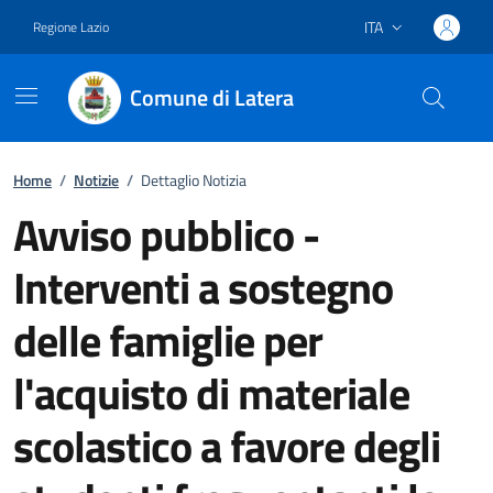
ITA
Regione Lazio
Lingua attiva:
Comune di Latera
Vai ai contenuti
Vai al footer
Home
/
Notizie
/
Dettaglio Notizia
Avviso pubblico -
Interventi a sostegno
delle famiglie per
l'acquisto di materiale
scolastico a favore degli