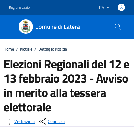
ITA
Regione Lazio
Lingua attiva:
Comune di Latera
Vai ai contenuti
Vai al footer
Home
/
Notizie
/
Dettaglio Notizia
Elezioni Regionali del 12 e
13 febbraio 2023 - Avviso
in merito alla tessera
elettorale
Dettagli della notizia
Vedi azioni
Condividi