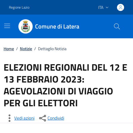
ITA
Regione Lazio
Lingua attiva:
Comune di Latera
Vai ai contenuti
Vai al footer
Home
/
Notizie
/
Dettaglio Notizia
ELEZIONI REGIONALI DEL 12 E
13 FEBBRAIO 2023:
AGEVOLAZIONI DI VIAGGIO
PER GLI ELETTORI
Dettagli della notizia
Vedi azioni
Condividi