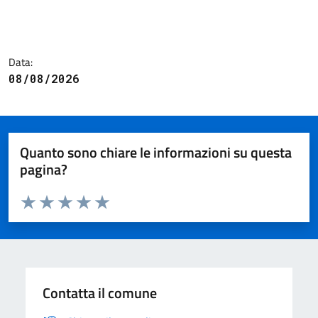
Data:
08/08/2026
Quanto sono chiare le informazioni su questa
pagina?
Valuta da 1 a 5 stelle la pagina
Valuta 1 stelle su 5
Valuta 2 stelle su 5
Valuta 3 stelle su 5
Valuta 4 stelle su 5
Valuta 5 stelle su 5
Contatta il comune