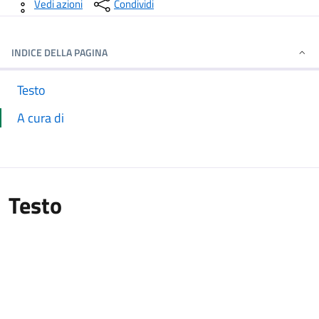
Dettagli della notizia
Vedi azioni
Condividi
INDICE DELLA PAGINA
Testo
A cura di
Testo