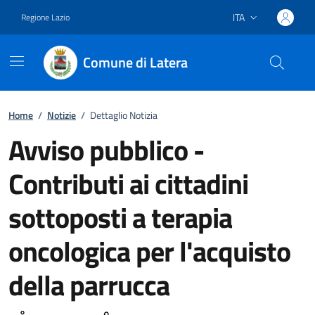
ITA
Regione Lazio
Lingua attiva:
Comune di Latera
Vai ai contenuti
Vai al footer
Home
/
Notizie
/
Dettaglio Notizia
Avviso pubblico -
Contributi ai cittadini
sottoposti a terapia
oncologica per l'acquisto
della parrucca