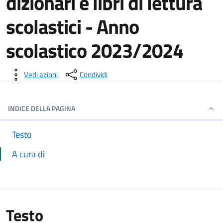
dizionari e libri di lettura
scolastici - Anno
scolastico 2023/2024
Dettagli della notizia
Vedi azioni
Condividi
INDICE DELLA PAGINA
Testo
A cura di
Testo