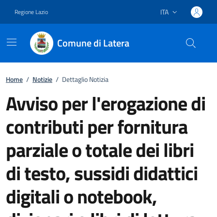
ITA
Regione Lazio
Lingua attiva:
Comune di Latera
Vai ai contenuti
Vai al footer
Home
/
Notizie
/
Dettaglio Notizia
Avviso per l'erogazione di
contributi per fornitura
parziale o totale dei libri
di testo, sussidi didattici
digitali o notebook,