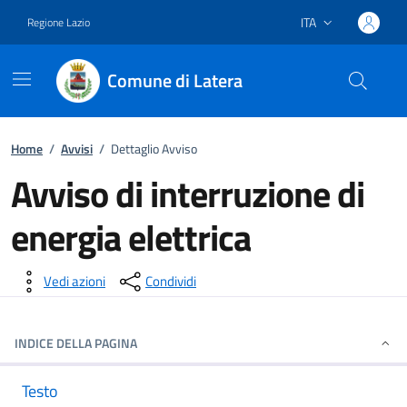
ITA
Regione Lazio
Lingua attiva:
Comune di Latera
Vai ai contenuti
Vai al footer
Home
/
Avvisi
/
Dettaglio Avviso
Avviso di interruzione di
energia elettrica
Dettagli della notizia
Vedi azioni
Condividi
INDICE DELLA PAGINA
Testo