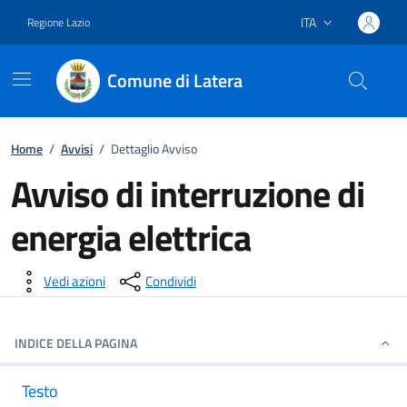
ITA
Regione Lazio
Lingua attiva:
Comune di Latera
Vai ai contenuti
Vai al footer
Home
/
Avvisi
/
Dettaglio Avviso
Avviso di interruzione di
energia elettrica
Dettagli della notizia
Vedi azioni
Condividi
INDICE DELLA PAGINA
Testo