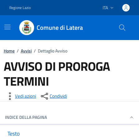
ITA
Regione Lazio
Lingua attiva:
Comune di Latera
Vai ai contenuti
Vai al footer
Home
/
Avvisi
/
Dettaglio Avviso
AVVISO DI PROROGA
TERMINI
Dettagli della notizia
Vedi azioni
Condividi
INDICE DELLA PAGINA
Testo