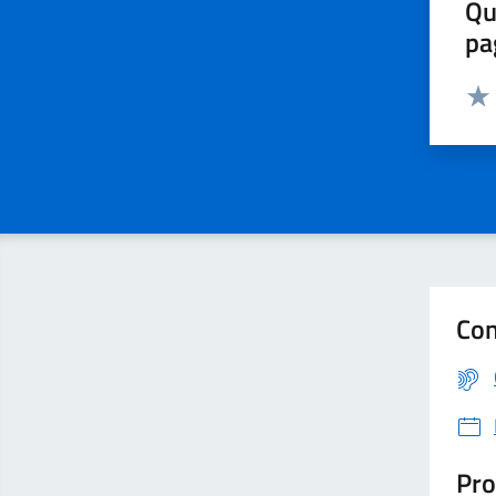
Qu
pa
Valut
Con
Pro