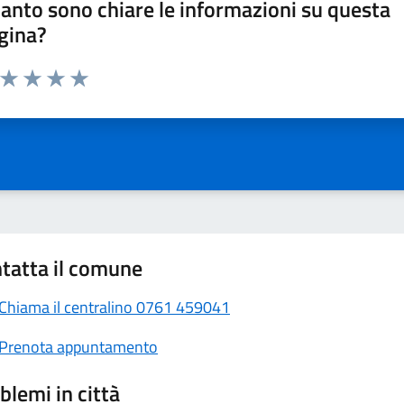
anto sono chiare le informazioni su questa
gina?
a da 1 a 5 stelle la pagina
Valuta 1 stelle su 5
Valuta 2 stelle su 5
Valuta 3 stelle su 5
Valuta 4 stelle su 5
Valuta 5 stelle su 5
tatta il comune
Chiama il centralino 0761 459041
Prenota appuntamento
blemi in città