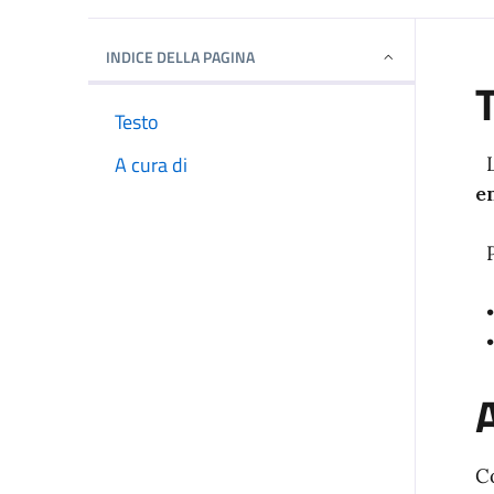
Dettagli della notizi
INDICE DELLA PAGINA
Testo
A cura di
L
en
P
A
C