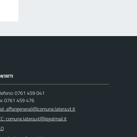
NTATTI
lefono: 0761 459 041
ax: 0761 459 476
il: affarigenerali@comune.latera.vt.it
C: comune.latera.vt@legalmail.it
AQ