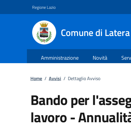
Regione Lazio
Comune di Latera
Amministrazione
Novità
Serv
Vai ai contenuti
Vai al footer
Home
/
Avvisi
/
Dettaglio Avviso
Bando per l'asse
lavoro - Annuali