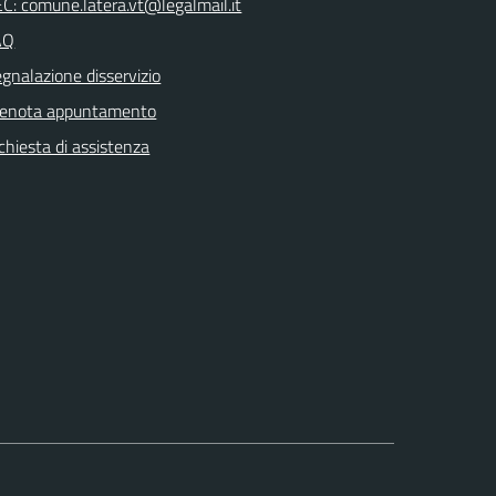
C: comune.latera.vt@legalmail.it
AQ
gnalazione disservizio
renota appuntamento
chiesta di assistenza