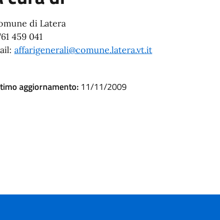
omune di Latera
761 459 041
ail:
affarigenerali@comune.latera.vt.it
ltimo aggiornamento:
11/11/2009