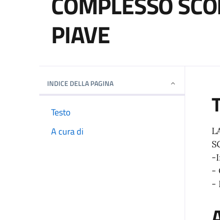
COMPLESSO SCOL
PIAVE
Dettagli della notizi
INDICE DELLA PAGINA
Testo
A cura di
L
S
-I
- 
-
A