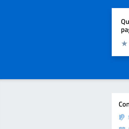
Qu
pa
Valut
Con