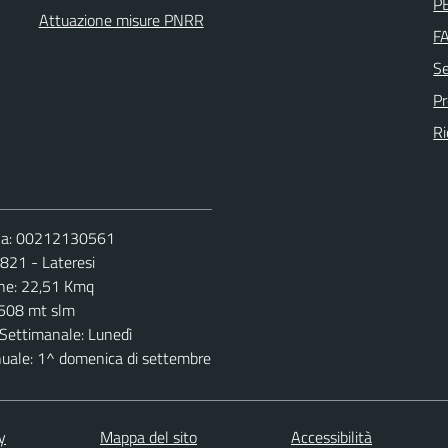
PE
Attuazione misure PNRR
F
Se
P
Ri
Iva: 00212130561
 821 - Lateresi
ne: 22,51 Kmq
 508 mt slm
Settimanale: Lunedì
nuale: 1^ domenica di settembre
y
Mappa del sito
Accessibilità