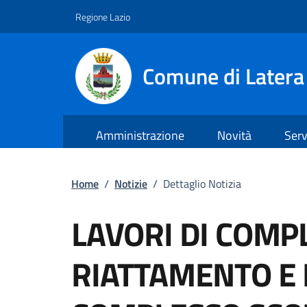
Regione Lazio
Comune di Latera
Amministrazione
Novità
Serv
Vai ai contenuti
Vai al footer
Home
/
Notizie
/
Dettaglio Notizia
LAVORI DI COM
RIATTAMENTO E