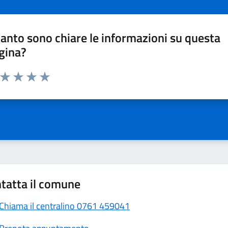
anto sono chiare le informazioni su questa
gina?
a da 1 a 5 stelle la pagina
Valuta 1 stelle su 5
Valuta 2 stelle su 5
Valuta 3 stelle su 5
Valuta 4 stelle su 5
Valuta 5 stelle su 5
tatta il comune
Chiama il centralino 0761 459041