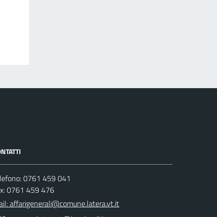
NTATTI
lefono: 0761 459 041
ax: 0761 459 476
il: affarigenerali@comune.latera.vt.it