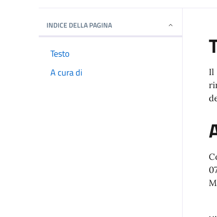
Dettagli della notizi
INDICE DELLA PAGINA
Testo
A cura di
Il
ri
de
A
C
0
M