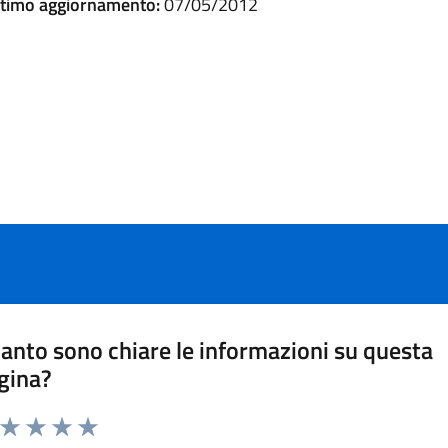
ltimo aggiornamento:
07/05/2012
anto sono chiare le informazioni su questa
gina?
a da 1 a 5 stelle la pagina
Valuta 1 stelle su 5
Valuta 2 stelle su 5
Valuta 3 stelle su 5
Valuta 4 stelle su 5
Valuta 5 stelle su 5