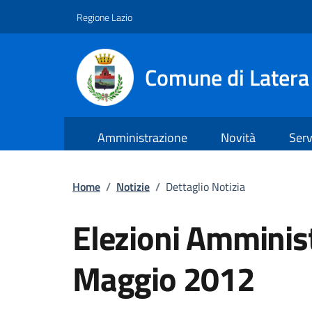
Regione Lazio
Comune di Latera
Amministrazione
Novità
Serv
Vai ai contenuti
Vai al footer
Home
/
Notizie
/
Dettaglio Notizia
Elezioni Amminis
Maggio 2012