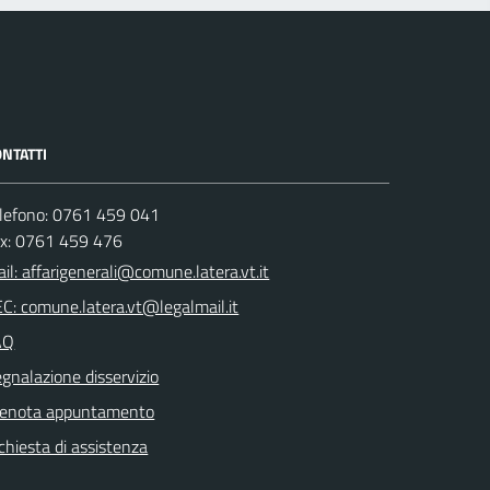
NTATTI
lefono: 0761 459 041
ax: 0761 459 476
il: affarigenerali@comune.latera.vt.it
C: comune.latera.vt@legalmail.it
AQ
gnalazione disservizio
renota appuntamento
chiesta di assistenza