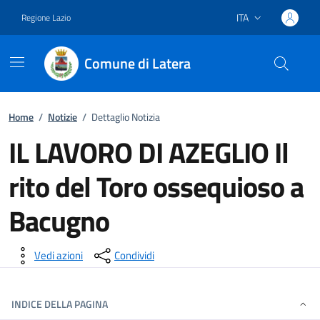
ITA
Regione Lazio
Lingua attiva:
Comune di Latera
Vai ai contenuti
Vai al footer
Home
/
Notizie
/
Dettaglio Notizia
IL LAVORO DI AZEGLIO Il
rito del Toro ossequioso a
Bacugno
Dettagli della notizia
Vedi azioni
Condividi
INDICE DELLA PAGINA