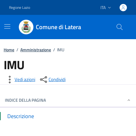
ITA
Regione Lazio
Lingua attiva:
Comune di Latera
Vai ai contenuti
Vai al footer
Home
/
Amministrazione
/
IMU
IMU
Dettagli della notizia
Vedi azioni
Condividi
INDICE DELLA PAGINA
Descrizione