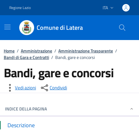
ITA
Regione Lazio
Lingua attiva:
Comune di Latera
Vai ai contenuti
Vai al footer
Home
/
Amministrazione
/
Amministrazione Trasparente
/
Bandi di Gara e Contratti
/
Bandi, gare e concorsi
Bandi, gare e concorsi
Dettagli della notizia
Vedi azioni
Condividi
INDICE DELLA PAGINA
Descrizione