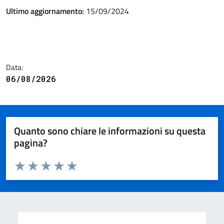
Ultimo aggiornamento:
15/09/2024
Data:
06/08/2026
Quanto sono chiare le informazioni su questa
pagina?
Valuta da 1 a 5 stelle la pagina
Valuta 1 stelle su 5
Valuta 2 stelle su 5
Valuta 3 stelle su 5
Valuta 4 stelle su 5
Valuta 5 stelle su 5