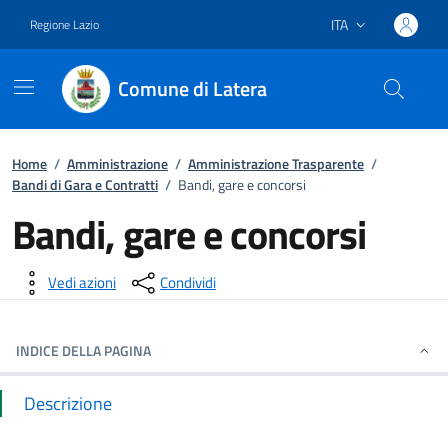
ITA
Regione Lazio
Lingua attiva:
Comune di Latera
Vai ai contenuti
Vai al footer
Home
/
Amministrazione
/
Amministrazione Trasparente
/
Bandi di Gara e Contratti
/
Bandi, gare e concorsi
Bandi, gare e concorsi
Dettagli della notizia
Vedi azioni
Condividi
INDICE DELLA PAGINA
Descrizione