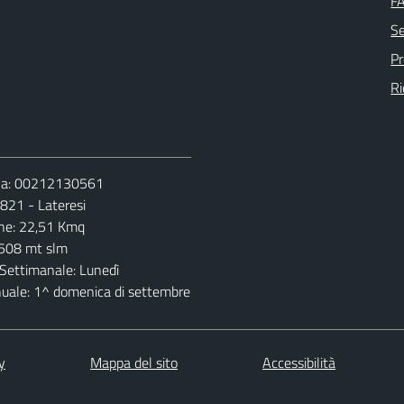
F
Se
P
Ri
Iva: 00212130561
 821 - Lateresi
ne: 22,51 Kmq
 508 mt slm
Settimanale: Lunedì
nuale: 1^ domenica di settembre
y
Mappa del sito
Accessibilità