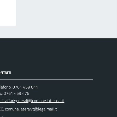
NTATTI
lefono: 0761 459 041
ax: 0761 459 476
il: affarigenerali@comune.latera.vt.it
C: comune.latera.vt@legalmail.it