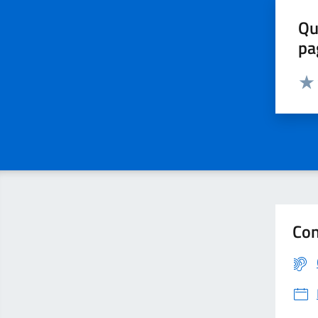
Qu
pa
Valut
Con