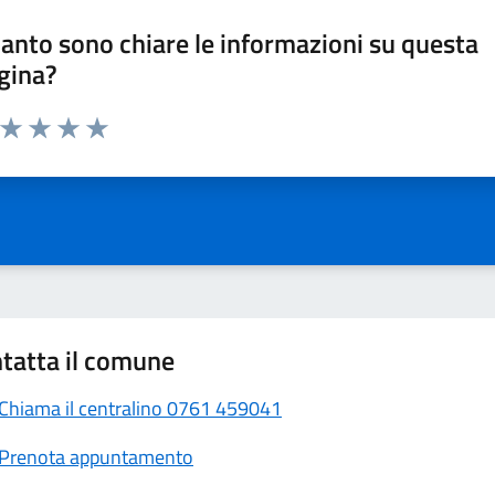
anto sono chiare le informazioni su questa
gina?
a da 1 a 5 stelle la pagina
Valuta 1 stelle su 5
Valuta 2 stelle su 5
Valuta 3 stelle su 5
Valuta 4 stelle su 5
Valuta 5 stelle su 5
tatta il comune
Chiama il centralino 0761 459041
Prenota appuntamento