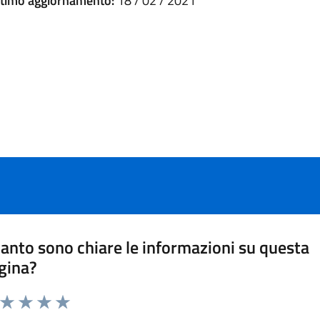
ltimo aggiornamento:
18 / 02 / 2021
anto sono chiare le informazioni su questa
gina?
a da 1 a 5 stelle la pagina
Valuta 1 stelle su 5
Valuta 2 stelle su 5
Valuta 3 stelle su 5
Valuta 4 stelle su 5
Valuta 5 stelle su 5