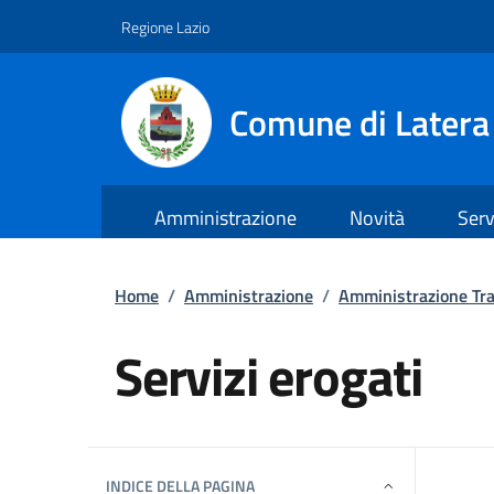
Regione Lazio
Comune di Latera
Amministrazione
Novità
Serv
Vai ai contenuti
Vai al footer
Home
/
Amministrazione
/
Amministrazione Tr
Servizi erogati
Dettagli della notizi
INDICE DELLA PAGINA