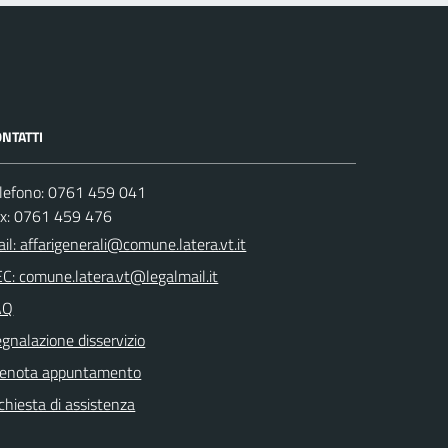
NTATTI
lefono: 0761 459 041
ax: 0761 459 476
il: affarigenerali@comune.latera.vt.it
C: comune.latera.vt@legalmail.it
AQ
gnalazione disservizio
renota appuntamento
chiesta di assistenza