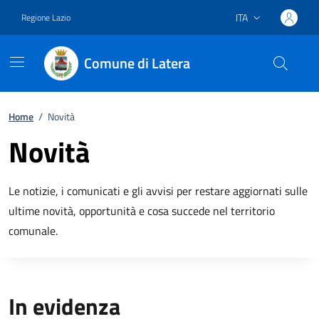
ITA
Regione Lazio
Lingua attiva:
Comune di Latera
Vai ai contenuti
Vai al footer
Home
/
Novità
Novità
Le notizie, i comunicati e gli avvisi per restare aggiornati sulle
ultime novità, opportunità e cosa succede nel territorio
comunale.
In evidenza