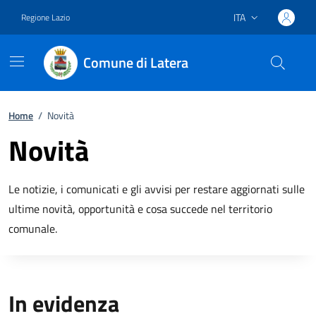
ITA
Regione Lazio
Lingua attiva:
Comune di Latera
Vai ai contenuti
Vai al footer
Home
/
Novità
Novità
Le notizie, i comunicati e gli avvisi per restare aggiornati sulle
ultime novità, opportunità e cosa succede nel territorio
comunale.
In evidenza