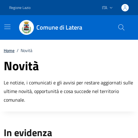
ITA
Regione Lazio
Lingua attiva:
Comune di Latera
Vai ai contenuti
Vai al footer
Home
/
Novità
Novità
Le notizie, i comunicati e gli avvisi per restare aggiornati sulle
ultime novità, opportunità e cosa succede nel territorio
comunale.
In evidenza